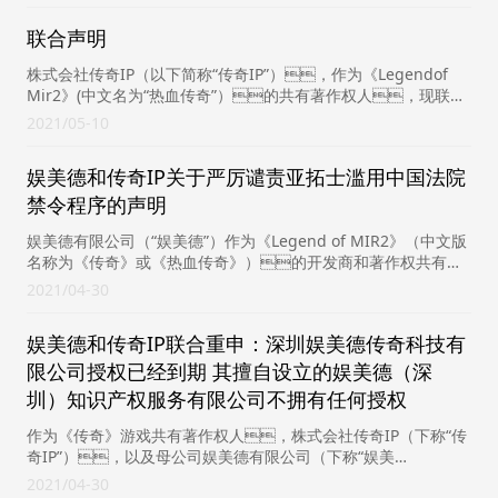
联合声明
株式会社传奇IP（以下简称“传奇IP”），作为《Legendof
Mir2》(中文名为“热血传奇”）的共有著作权人，现联合
娱美德有限公司（以下简称“娱美德”）、...
2021
05-10
娱美德和传奇IP关于严厉谴责亚拓士滥用中国法院
禁令程序的声明
娱美德有限公司（“娱美德”）作为《Legend of MIR2》（中文版
名称为《传奇》或《热血传奇》）的开发商和著作权共有
人，2017年5月23日将传奇游戏部门...
2021
04-30
娱美德和传奇IP联合重申：深圳娱美德传奇科技有
限公司授权已经到期 其擅自设立的娱美德（深
圳）知识产权服务有限公司不拥有任何授权
作为《传奇》游戏共有著作权人，株式会社传奇IP（下称“传
奇IP”），以及母公司娱美德有限公司（下称“娱美
德”），针对深圳娱美德传奇科技有限公司假借“娱美德”名
2021
04-30