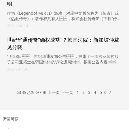
明
作为《Legendof MIR II》游戏（对应中文版名称为《传奇》或
《热血传奇》）著作权共有人，株式会社传奇IP（下称“传奇
IP”），发现盛趣游戏在...
2021
04-14
世纪华通传奇“确权成功”？韩国法院：新加坡仲裁
见分晓
1月28日，世纪华通发布公告，披露了一项涉及其控股
子公司亚拓士在韩国的诉讼进展。根据公告内容，
韩国高等法院驳回了《传奇》开发商娱美德的一个上诉请
2021
01-30
求，意味着其未能...
63 条记录 6/7 页
上一页
下一页
1
2
3
4
5
6
7
友情链接