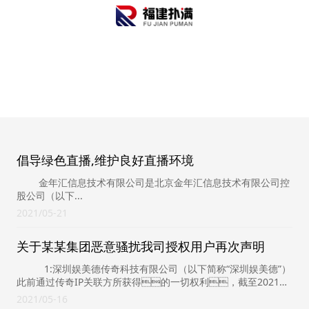
金年汇-jinnianhui金年(金字招牌)诚信至上
倡导绿色直播,维护良好直播环境
金年汇信息技术有限公司是北京金年汇信息技术有限公司控
股公司（以下...
2021
05-21
关于某某集团恶意骚扰我司授权用户再次声明
1:深圳娱美德传奇科技有限公司（以下简称“深圳娱美德”）
此前通过传奇IP关联方所获得的一切权利，截至2021年
4月28日已终止。自...
2021
05-16